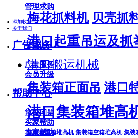
管理求购
梅花抓料机
贝壳抓
添加收藏
关于我们
港口起重吊运及抓
广告服务
港口搬运机械
广告服务
会员升级
集装箱正面吊
港口
帮助中心
港口集装箱堆高
常见问题
买家帮助
卖家帮助
集装箱重箱堆高机
集装箱空箱堆高机
集装