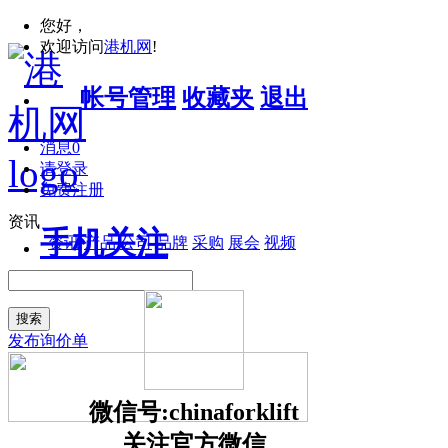
您好，
欢迎访问
港机网
!
帐号管理
收藏夹
退出
消息
0
请登录
免费注册
资讯
手机关注
资讯
产品
公司
品牌
采购
展会
视频
搜索
发布询价单
微信号:chinaforklift
关注官方微信