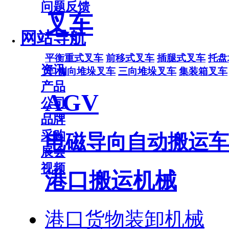
问题反馈
叉车
网站导航
平衡重式叉车
前移式叉车
插腿式叉车
托盘
资讯
车
侧向堆垛叉车
三向堆垛叉车
集装箱叉车
产品
AGV
公司
品牌
采购
电磁导向自动搬运车
展会
视频
港口搬运机械
港口货物装卸机械