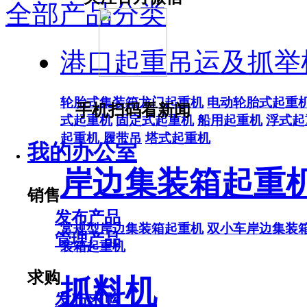
全部产品分类
港口起重吊运及抓举
轮胎式集装箱龙门起重机
电动轮胎式起重
手机扫码看新闻
式起重机
固定式起重机
船用起重机
浮式起
起重机
履带吊
塔式起重机
我的办公室
岸边集装箱起重
销售
发布产品
常规型岸边集装箱起重机
双小车岸边集装
管理产品
装箱起重机
求购
抓料机
发布求购