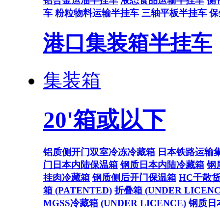
铝合金运油半挂车
液态食品运输半挂车
侧
车
粉粒物料运输半挂车
三轴平板半挂车
保
港口集装箱半挂车
集装箱
20'箱或以下
铝质侧开门双室冷冻冷藏箱
日本铁路运输
门日本内陆保温箱
钢质日本内陆冷藏箱
钢
挂肉冷藏箱
钢质侧后开门保温箱
HC干散
箱 (PATENTED)
折叠箱 (UNDER LICENC
MGSS冷藏箱 (UNDER LICENCE)
钢质日