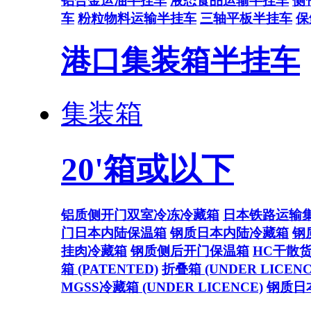
铝合金运油半挂车
液态食品运输半挂车
侧
车
粉粒物料运输半挂车
三轴平板半挂车
保
港口集装箱半挂车
集装箱
20'箱或以下
铝质侧开门双室冷冻冷藏箱
日本铁路运输
门日本内陆保温箱
钢质日本内陆冷藏箱
钢
挂肉冷藏箱
钢质侧后开门保温箱
HC干散
箱 (PATENTED)
折叠箱 (UNDER LICENC
MGSS冷藏箱 (UNDER LICENCE)
钢质日