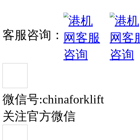
岸边集装箱装卸桥系列
客服咨询：
正面吊 SRSC45H
龙工:LG260EC8集装箱堆高机 LG260
微信号:chinaforklift
RTG轮胎式龙门起重机
关注官方微信
中联重科集装箱正面吊运机 ZLJCRS