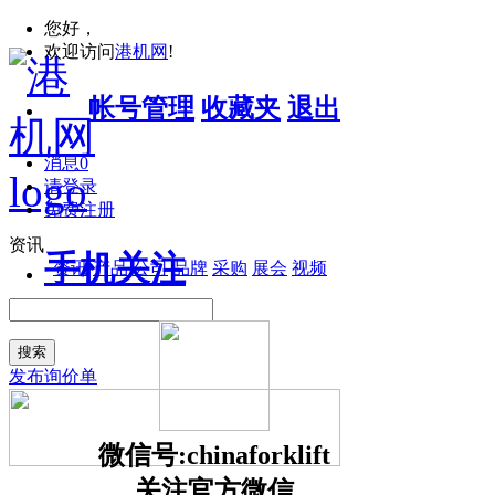
您好，
欢迎访问
港机网
!
帐号管理
收藏夹
退出
消息
0
请登录
免费注册
资讯
手机关注
资讯
产品
公司
品牌
采购
展会
视频
搜索
发布询价单
微信号:chinaforklift
关注官方微信