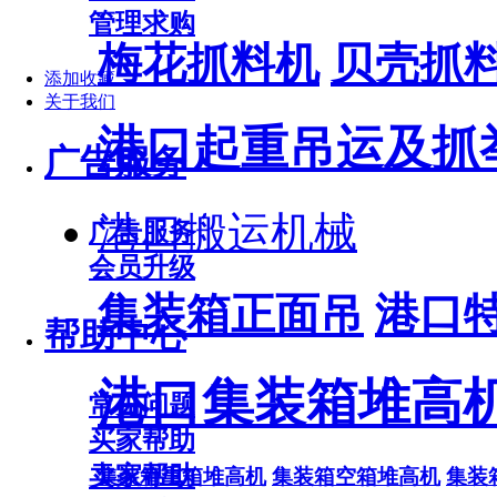
管理求购
梅花抓料机
贝壳抓
添加收藏
关于我们
港口起重吊运及抓
广告服务
港口搬运机械
广告服务
会员升级
集装箱正面吊
港口
帮助中心
港口集装箱堆高
常见问题
买家帮助
卖家帮助
集装箱重箱堆高机
集装箱空箱堆高机
集装