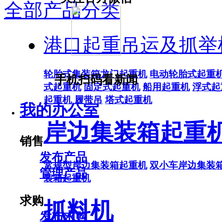
全部产品分类
港口起重吊运及抓举
轮胎式集装箱龙门起重机
电动轮胎式起重
手机扫码看新闻
式起重机
固定式起重机
船用起重机
浮式起
起重机
履带吊
塔式起重机
我的办公室
岸边集装箱起重
销售
发布产品
常规型岸边集装箱起重机
双小车岸边集装
管理产品
装箱起重机
求购
抓料机
发布求购