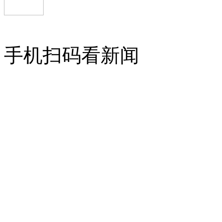
岸边集装箱起重机
手机扫码看新闻
上海鼎盛桥式抓斗卸船机
无锡新川:电动轮胎式起重机
安徽合力H2000系列CPCD70-W3型7吨
超低移动电动升降平台车