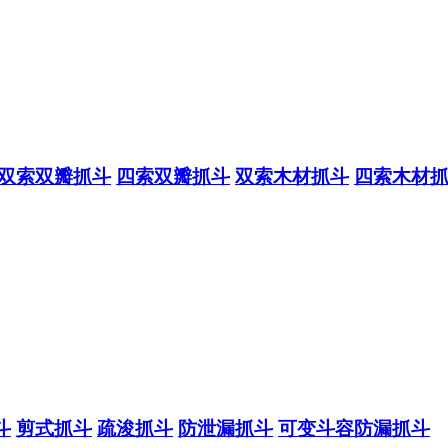
双索双瓣抓斗
四索双瓣抓斗
双索木材抓斗
四索木材
斗
剪式抓斗
疏浚抓斗
防泄漏抓斗
可变斗容防漏抓斗