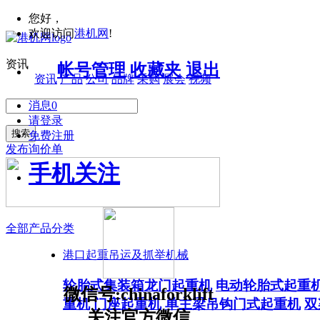
您好，
欢迎访问
港机网
!
资讯
帐号管理
收藏夹
退出
资讯
产品
公司
品牌
采购
展会
视频
消息
0
请登录
搜索
免费注册
发布询价单
手机关注
全部产品分类
港口起重吊运及抓举机械
轮胎式集装箱龙门起重机
电动轮胎式起重
微信号:chinaforklift
重机
门座起重机
单主梁吊钩门式起重机
双
关注官方微信