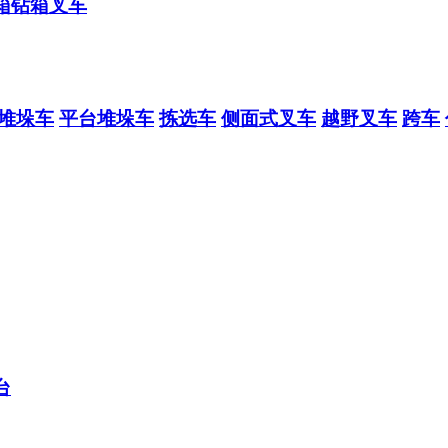
箱钻箱叉车
堆垛车
平台堆垛车
拣选车
侧面式叉车
越野叉车
跨车
台