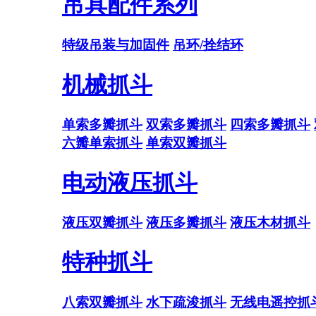
吊具配件系列
特级吊装与加固件
吊环/拴结环
机械抓斗
单索多瓣抓斗
双索多瓣抓斗
四索多瓣抓斗
六瓣单索抓斗
单索双瓣抓斗
电动液压抓斗
液压双瓣抓斗
液压多瓣抓斗
液压木材抓斗
特种抓斗
八索双瓣抓斗
水下疏浚抓斗
无线电遥控抓