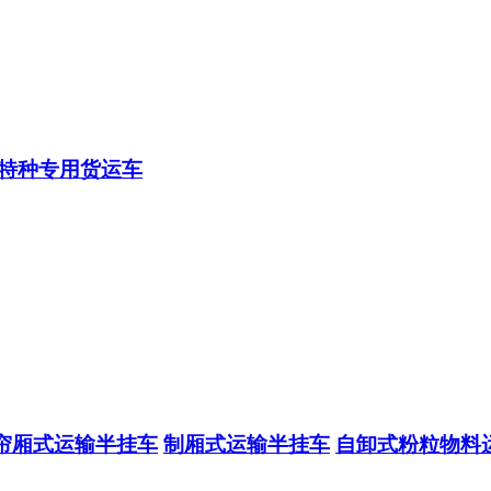
特种专用货运车
帘厢式运输半挂车
制厢式运输半挂车
自卸式粉粒物料