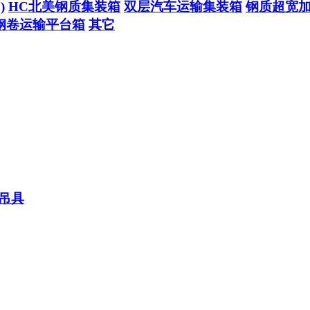
)
HC北美钢质集装箱
双层汽车运输集装箱
钢质超宽
钢卷运输平台箱
其它
吊具