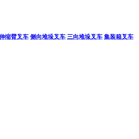
伸缩臂叉车
侧向堆垛叉车
三向堆垛叉车
集装箱叉车