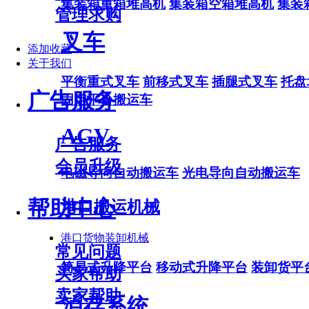
集装箱重箱堆高机
集装箱空箱堆高机
集装
管理求购
叉车
添加收藏
关于我们
平衡重式叉车
前移式叉车
插腿式叉车
托盘
广告服务
固定平台搬运车
AGV
广告服务
会员升级
电磁导向自动搬运车
光电导向自动搬运车
帮助中心
港口搬运机械
港口货物装卸机械
常见问题
简易式升降平台
移动式升降平台
装卸货平
买家帮助
卖家帮助
泊存系统