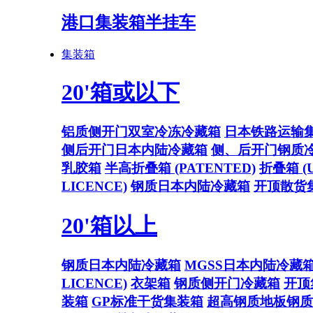
港口集装箱半挂车
集装箱
20'箱或以下
铝质侧开门双室冷冻冷藏箱
日本铁路运输
侧后开门日本内陆冷藏箱
侧、后开门钢质
乳胶箱
半高折叠箱 (PATENTED)
折叠箱 (U
LICENCE)
钢质日本内陆冷藏箱
开顶散货
20'箱以上
钢质日本内陆冷藏箱
MGSS日本内陆冷藏
LICENCE)
衣架箱
钢质侧开门冷藏箱
开顶
装箱
GP标准干货集装箱
超高钢质地板钢质