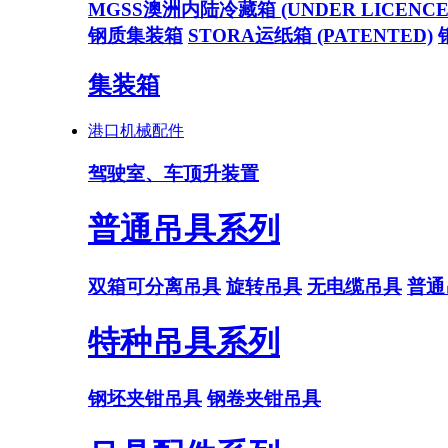
MGSS澳洲内陆冷藏箱 (UNDER LICENCE
钢质集装箱
STORA运纸箱 (PATENTED)
集装箱
港口机械配件
驾驶室、车顶升装置
普通吊具系列
双箱可分离吊具
旋转吊具
无电缆吊具
普通
特种吊具系列
钢坯夹钳吊具
钢卷夹钳吊具