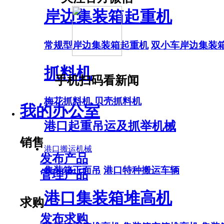
岸边集装箱起重机
常规型岸边集装箱起重机
双小车岸边集装
抓料机
手机扫码看新闻
梅花抓料机
贝壳抓料机
我的办公室
港口起重吊运及抓举机械
销售
港口搬运机械
发布产品
集装箱正面吊
港口特种搬运车辆
管理产品
港口集装箱堆高机
求购
发布求购