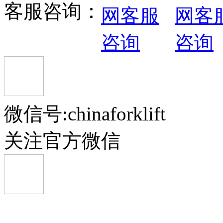
客服咨询：
正面吊 SRSC45H
龙工:LG260EC8集装箱堆高机 LG260
微信号:chinaforklift
RTG轮胎式龙门起重机
关注官方微信
中联重科集装箱正面吊运机 ZLJCRS
岸边集装箱起重机