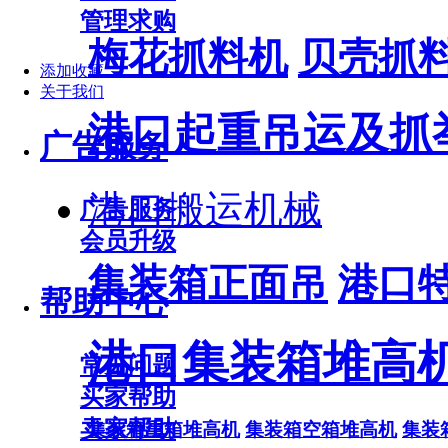
管理求购
梅花抓料机
贝壳抓
添加收藏
关于我们
港口起重吊运及抓
广告服务
港口搬运机械
广告服务
会员升级
集装箱正面吊
港口
帮助中心
港口集装箱堆高
常见问题
买家帮助
卖家帮助
集装箱重箱堆高机
集装箱空箱堆高机
集装