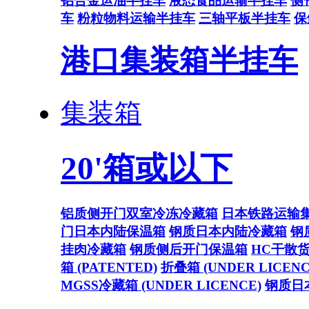
铝合金运油半挂车
液态食品运输半挂车
侧
车
粉粒物料运输半挂车
三轴平板半挂车
保
港口集装箱半挂车
集装箱
20'箱或以下
铝质侧开门双室冷冻冷藏箱
日本铁路运输
门日本内陆保温箱
钢质日本内陆冷藏箱
钢
挂肉冷藏箱
钢质侧后开门保温箱
HC干散
箱 (PATENTED)
折叠箱 (UNDER LICENC
MGSS冷藏箱 (UNDER LICENCE)
钢质日