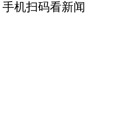
手机扫码看新闻
上海鼎盛桥式抓斗卸船机
无锡新川:电动轮胎式起重机
安徽合力H2000系列CPCD70-W3型7吨
超低移动电动升降平台车
德国(MAFO)集装箱堆高机