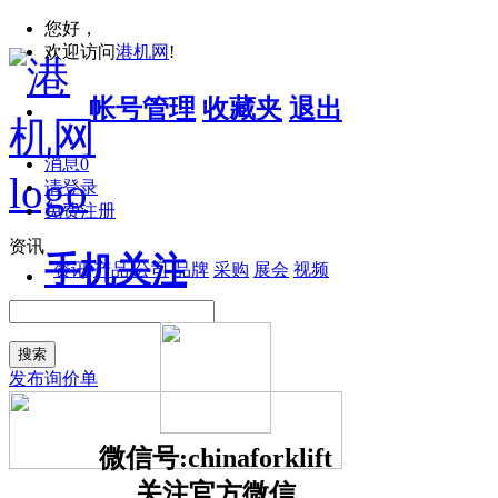
您好，
欢迎访问
港机网
!
帐号管理
收藏夹
退出
消息
0
请登录
免费注册
资讯
手机关注
资讯
产品
公司
品牌
采购
展会
视频
搜索
发布询价单
微信号:chinaforklift
关注官方微信