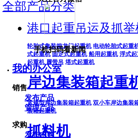
全部产品分类
港口起重吊运及抓举
轮胎式集装箱龙门起重机
电动轮胎式起重
手机扫码看新闻
式起重机
固定式起重机
船用起重机
浮式起
起重机
履带吊
塔式起重机
我的办公室
岸边集装箱起重
销售
发布产品
常规型岸边集装箱起重机
双小车岸边集装
管理产品
装箱起重机
求购
抓料机
发布求购