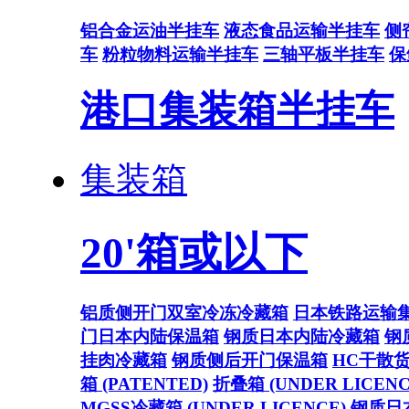
铝合金运油半挂车
液态食品运输半挂车
侧
车
粉粒物料运输半挂车
三轴平板半挂车
保
港口集装箱半挂车
集装箱
20'箱或以下
铝质侧开门双室冷冻冷藏箱
日本铁路运输
门日本内陆保温箱
钢质日本内陆冷藏箱
钢
挂肉冷藏箱
钢质侧后开门保温箱
HC干散
箱 (PATENTED)
折叠箱 (UNDER LICENC
MGSS冷藏箱 (UNDER LICENCE)
钢质日