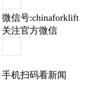
微信号:chinaforklift
RTG轮胎式龙门起重机
关注官方微信
中联重科集装箱正面吊运机 ZLJCRS
岸边集装箱起重机
手机扫码看新闻
上海鼎盛桥式抓斗卸船机