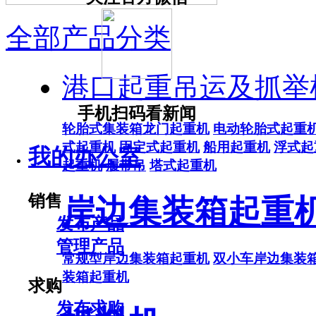
全部产品分类
港口起重吊运及抓举
手机扫码看新闻
轮胎式集装箱龙门起重机
电动轮胎式起重
式起重机
固定式起重机
船用起重机
浮式起
我的办公室
起重机
履带吊
塔式起重机
销售
岸边集装箱起重
发布产品
管理产品
常规型岸边集装箱起重机
双小车岸边集装
装箱起重机
求购
发布求购