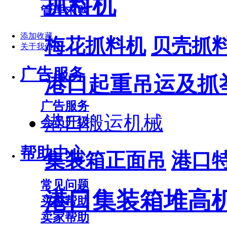
抓料机
管理求购
添加收藏
梅花抓料机
贝壳抓
关于我们
广告服务
港口起重吊运及抓
广告服务
港口搬运机械
会员升级
帮助中心
集装箱正面吊
港口
常见问题
港口集装箱堆高
买家帮助
卖家帮助