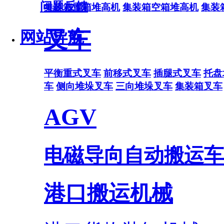
问题反馈
集装箱重箱堆高机
集装箱空箱堆高机
集装
叉车
网站导航
平衡重式叉车
前移式叉车
插腿式叉车
托盘
车
侧向堆垛叉车
三向堆垛叉车
集装箱叉车
AGV
电磁导向自动搬运车
港口搬运机械