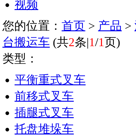
视频
您的位置：
首页
>
产品
>
台搬运车
(
共
2
条|
1
/
1
页
)
类型：
平衡重式叉车
前移式叉车
插腿式叉车
托盘堆垛车