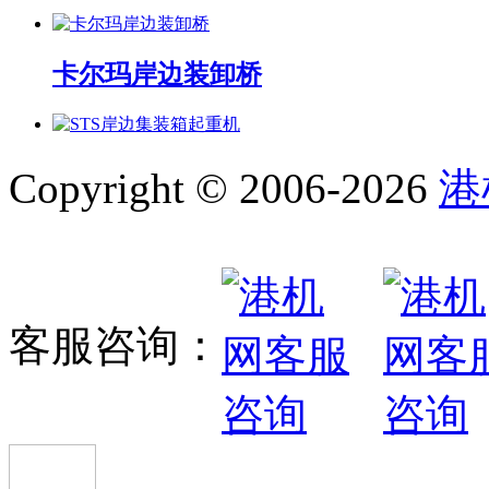
卡尔玛岸边装卸桥
STS岸边集装箱起重机
Copyright © 2006-2026
港
岸边集装箱装卸桥系列
客服咨询：
正面吊 SRSC45H
龙工:LG260EC8集装箱堆高机 LG260