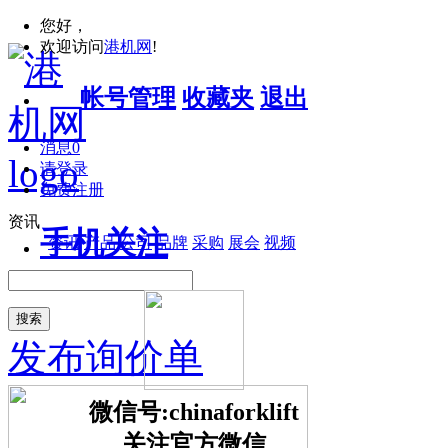
您好，
欢迎访问
港机网
!
帐号管理
收藏夹
退出
消息
0
请登录
免费注册
资讯
手机关注
资讯
产品
公司
品牌
采购
展会
视频
搜索
发布询价单
微信号:chinaforklift
关注官方微信