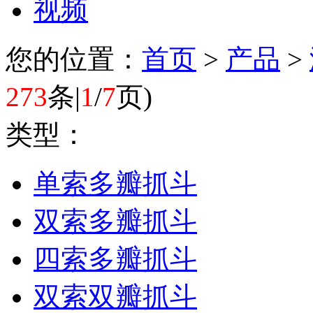
视频
您的位置：
首页
>
产品
>
273
条|
1
/
7
页
)
类型：
单索多瓣抓斗
双索多瓣抓斗
四索多瓣抓斗
双索双瓣抓斗