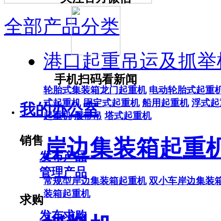
全部产品分类
港口起重吊运及抓举
手机扫码看新闻
轮胎式集装箱龙门起重机
电动轮胎式起重
式起重机
固定式起重机
船用起重机
浮式起
我的办公室
起重机
履带吊
塔式起重机
销售
岸边集装箱起重
发布产品
管理产品
常规型岸边集装箱起重机
双小车岸边集装
装箱起重机
求购
发布求购