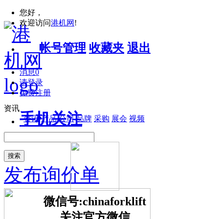
您好，
欢迎访问
港机网
!
帐号管理
收藏夹
退出
消息
0
请登录
免费注册
资讯
手机关注
资讯
产品
公司
品牌
采购
展会
视频
搜索
发布询价单
微信号:chinaforklift
关注官方微信