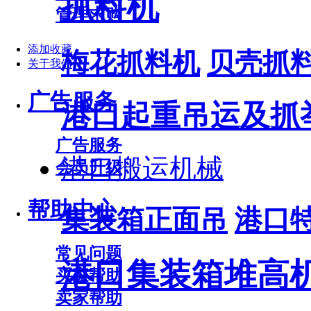
抓料机
管理求购
添加收藏
梅花抓料机
贝壳抓
关于我们
广告服务
港口起重吊运及抓
广告服务
港口搬运机械
会员升级
帮助中心
集装箱正面吊
港口
常见问题
港口集装箱堆高
买家帮助
卖家帮助