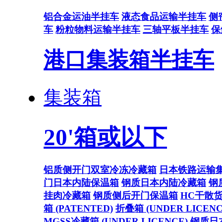
铝合金运油半挂车
液态食品运输半挂车
侧
车
粉粒物料运输半挂车
三轴平板半挂车
保
港口集装箱半挂车
集装箱
20'箱或以下
铝质侧开门双室冷冻冷藏箱
日本铁路运输
门日本内陆保温箱
钢质日本内陆冷藏箱
钢
挂肉冷藏箱
钢质侧后开门保温箱
HC干散
箱 (PATENTED)
折叠箱 (UNDER LICENC
MGSS冷藏箱 (UNDER LICENCE)
钢质日