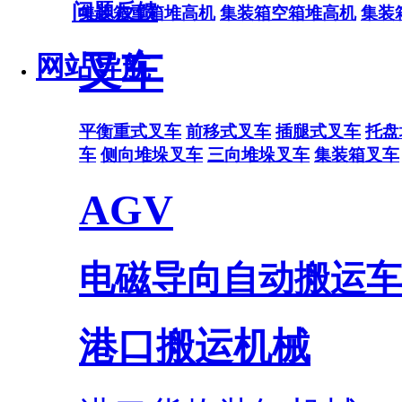
问题反馈
集装箱重箱堆高机
集装箱空箱堆高机
集装
叉车
网站导航
平衡重式叉车
前移式叉车
插腿式叉车
托盘
车
侧向堆垛叉车
三向堆垛叉车
集装箱叉车
AGV
电磁导向自动搬运车
港口搬运机械