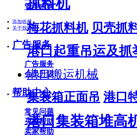
抓料机
管理求购
添加收藏
梅花抓料机
贝壳抓
关于我们
广告服务
港口起重吊运及抓
广告服务
港口搬运机械
会员升级
帮助中心
集装箱正面吊
港口
常见问题
港口集装箱堆高
买家帮助
卖家帮助