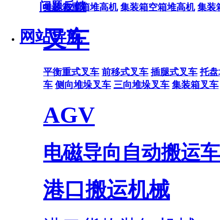
问题反馈
集装箱重箱堆高机
集装箱空箱堆高机
集装
叉车
网站导航
平衡重式叉车
前移式叉车
插腿式叉车
托盘
车
侧向堆垛叉车
三向堆垛叉车
集装箱叉车
AGV
电磁导向自动搬运车
港口搬运机械