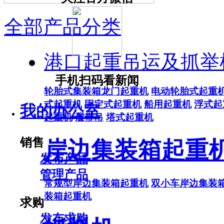
全部产品分类
港口起重吊运及抓举
手机扫码看新闻
轮胎式集装箱龙门起重机
电动轮胎式起重
式起重机
固定式起重机
船用起重机
浮式起
我的办公室
起重机
履带吊
塔式起重机
销售
岸边集装箱起重
发布产品
管理产品
常规型岸边集装箱起重机
双小车岸边集装
装箱起重机
求购
发布求购