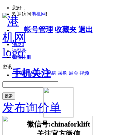
您好，
欢迎访问
港机网
!
帐号管理
收藏夹
退出
消息
0
请登录
免费注册
资讯
手机关注
资讯
产品
公司
品牌
采购
展会
视频
搜索
发布询价单
微信号:chinaforklift
关注官方微信