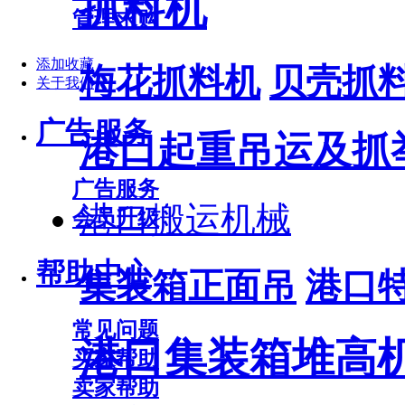
抓料机
管理求购
添加收藏
梅花抓料机
贝壳抓
关于我们
广告服务
港口起重吊运及抓
广告服务
港口搬运机械
会员升级
帮助中心
集装箱正面吊
港口
常见问题
港口集装箱堆高
买家帮助
卖家帮助