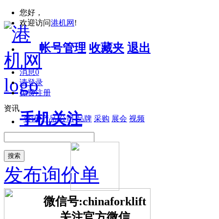
您好，
欢迎访问
港机网
!
帐号管理
收藏夹
退出
消息
0
请登录
免费注册
资讯
手机关注
资讯
产品
公司
品牌
采购
展会
视频
搜索
发布询价单
微信号:chinaforklift
关注官方微信