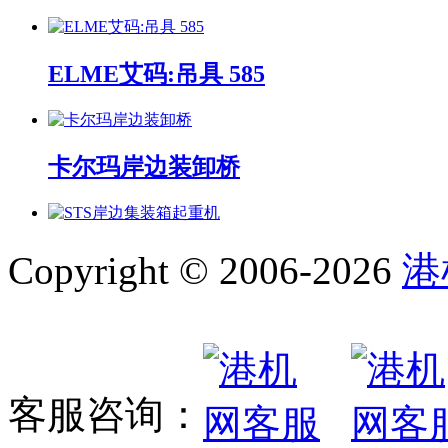
ELME艾码:吊具 585
卡尔玛岸边装卸桥
STS岸边集装箱起重机
Copyright © 2006-2026
港
岸边集装箱装卸桥系列
客服咨询：
正面吊 SRSC45H