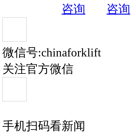
龙工:LG260EC8集装箱堆高机 LG260
微信号:chinaforklift
RTG轮胎式龙门起重机
关注官方微信
中联重科集装箱正面吊运机 ZLJCRS
岸边集装箱起重机
手机扫码看新闻