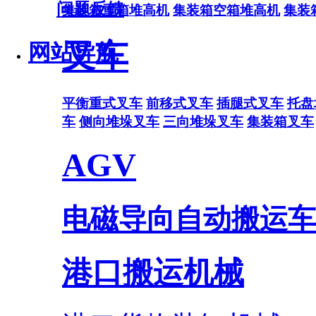
问题反馈
集装箱重箱堆高机
集装箱空箱堆高机
集装
叉车
网站导航
平衡重式叉车
前移式叉车
插腿式叉车
托盘
车
侧向堆垛叉车
三向堆垛叉车
集装箱叉车
AGV
电磁导向自动搬运车
港口搬运机械