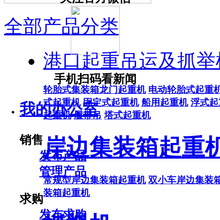
全部产品分类
港口起重吊运及抓举
手机扫码看新闻
轮胎式集装箱龙门起重机
电动轮胎式起重
式起重机
固定式起重机
船用起重机
浮式起
我的办公室
起重机
履带吊
塔式起重机
销售
岸边集装箱起重
发布产品
管理产品
常规型岸边集装箱起重机
双小车岸边集装
装箱起重机
求购
发布求购