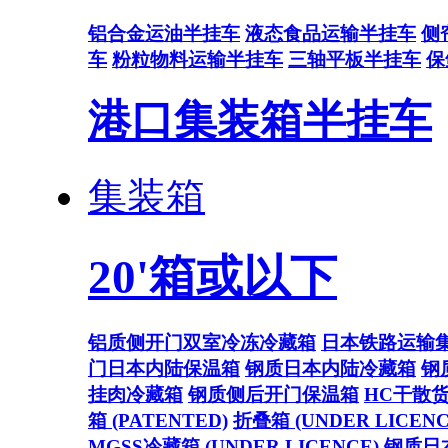
铝合金运油半挂车
液态食品运输半挂车
侧
车
粉粒物料运输半挂车
三轴平板半挂车
保
港口集装箱半挂车
集装箱
20'箱或以下
铝质侧开门双室冷冻冷藏箱
日本铁路运输
门日本内陆保温箱
钢质日本内陆冷藏箱
钢
挂肉冷藏箱
钢质侧后开门保温箱
HC干散
箱 (PATENTED)
折叠箱 (UNDER LICENC
MGSS冷藏箱 (UNDER LICENCE)
钢质日