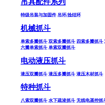
吊具配件系列
特级吊装与加固件
吊环/拴结环
机械抓斗
单索多瓣抓斗
双索多瓣抓斗
四索多瓣抓斗
六瓣单索抓斗
单索双瓣抓斗
电动液压抓斗
液压双瓣抓斗
液压多瓣抓斗
液压木材抓斗
特种抓斗
八索双瓣抓斗
水下疏浚抓斗
无线电遥控抓