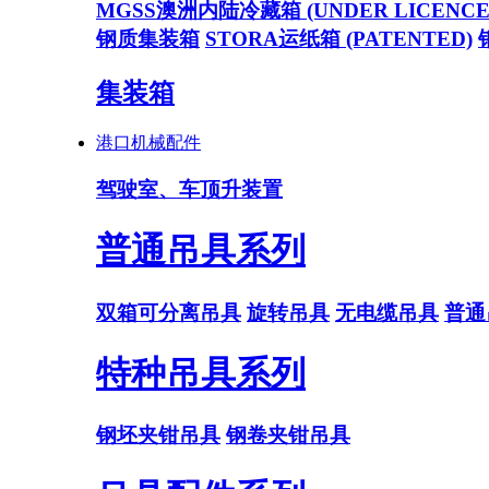
MGSS澳洲内陆冷藏箱 (UNDER LICENCE
钢质集装箱
STORA运纸箱 (PATENTED)
集装箱
港口机械配件
驾驶室、车顶升装置
普通吊具系列
双箱可分离吊具
旋转吊具
无电缆吊具
普通
特种吊具系列
钢坯夹钳吊具
钢卷夹钳吊具