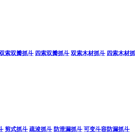
双索双瓣抓斗
四索双瓣抓斗
双索木材抓斗
四索木材
斗
剪式抓斗
疏浚抓斗
防泄漏抓斗
可变斗容防漏抓斗