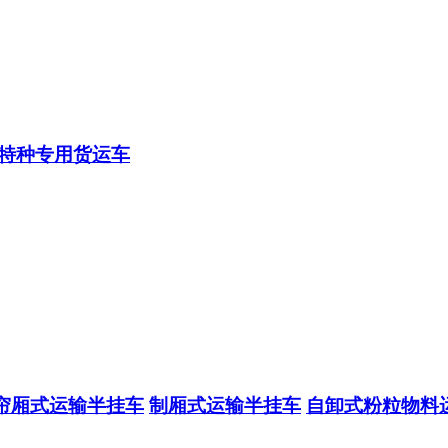
特种专用货运车
帘厢式运输半挂车
制厢式运输半挂车
自卸式粉粒物料