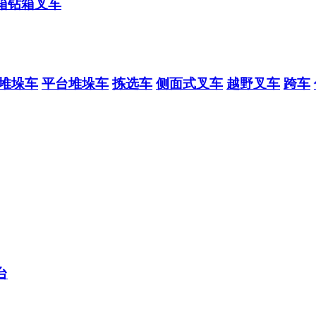
箱钻箱叉车
堆垛车
平台堆垛车
拣选车
侧面式叉车
越野叉车
跨车
台