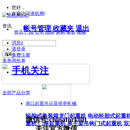
您好，
欢迎访问
港机网
!
资讯
帐号管理
收藏夹
退出
资讯
产品
公司
品牌
采购
展会
视频
消息
0
请登录
搜索
免费注册
发布询价单
手机关注
全部产品分类
港口起重吊运及抓举机械
轮胎式集装箱龙门起重机
电动轮胎式起重
微信号:chinaforklift
重机
门座起重机
单主梁吊钩门式起重机
双
关注官方微信