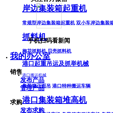
岸边集装箱起重机
常规型岸边集装箱起重机
双小车岸边集装
抓料机
手机扫码看新闻
梅花抓料机
贝壳抓料机
我的办公室
港口起重吊运及抓举机械
销售
港口搬运机械
发布产品
集装箱正面吊
港口特种搬运车辆
管理产品
港口集装箱堆高机
求购
发布求购