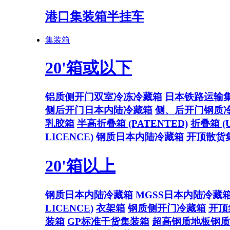
港口集装箱半挂车
集装箱
20'箱或以下
铝质侧开门双室冷冻冷藏箱
日本铁路运输
侧后开门日本内陆冷藏箱
侧、后开门钢质
乳胶箱
半高折叠箱 (PATENTED)
折叠箱 (U
LICENCE)
钢质日本内陆冷藏箱
开顶散货
20'箱以上
钢质日本内陆冷藏箱
MGSS日本内陆冷藏
LICENCE)
衣架箱
钢质侧开门冷藏箱
开顶
装箱
GP标准干货集装箱
超高钢质地板钢质