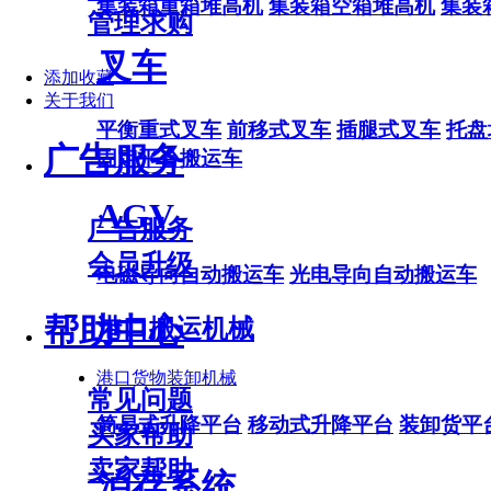
集装箱重箱堆高机
集装箱空箱堆高机
集装
管理求购
叉车
添加收藏
关于我们
平衡重式叉车
前移式叉车
插腿式叉车
托盘
广告服务
固定平台搬运车
AGV
广告服务
会员升级
电磁导向自动搬运车
光电导向自动搬运车
帮助中心
港口搬运机械
港口货物装卸机械
常见问题
简易式升降平台
移动式升降平台
装卸货平
买家帮助
卖家帮助
泊存系统