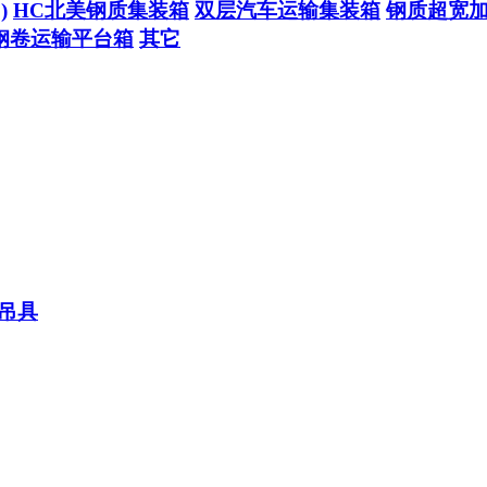
)
HC北美钢质集装箱
双层汽车运输集装箱
钢质超宽
钢卷运输平台箱
其它
吊具