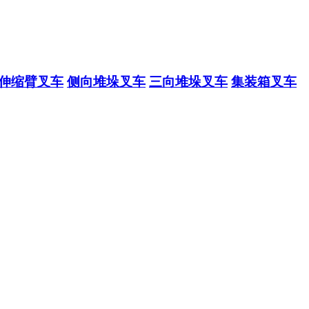
伸缩臂叉车
侧向堆垛叉车
三向堆垛叉车
集装箱叉车