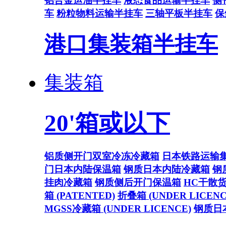
铝合金运油半挂车
液态食品运输半挂车
侧
车
粉粒物料运输半挂车
三轴平板半挂车
保
港口集装箱半挂车
集装箱
20'箱或以下
铝质侧开门双室冷冻冷藏箱
日本铁路运输
门日本内陆保温箱
钢质日本内陆冷藏箱
钢
挂肉冷藏箱
钢质侧后开门保温箱
HC干散
箱 (PATENTED)
折叠箱 (UNDER LICENC
MGSS冷藏箱 (UNDER LICENCE)
钢质日