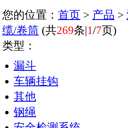
您的位置：
首页
>
产品
>
缆/卷筒
(
共
269
条|
1
/
7
页
)
类型：
漏斗
车辆挂钩
其他
钢绳
安全检测系统