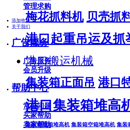
管理求购
梅花抓料机
贝壳抓
添加收藏
关于我们
港口起重吊运及抓
广告服务
港口搬运机械
广告服务
会员升级
集装箱正面吊
港口
帮助中心
港口集装箱堆高
常见问题
买家帮助
卖家帮助
集装箱重箱堆高机
集装箱空箱堆高机
集装