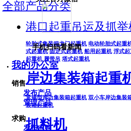
全部产品分类
港口起重吊运及抓举
轮胎式集装箱龙门起重机
电动轮胎式起重
手机扫码看新闻
式起重机
固定式起重机
船用起重机
浮式起
起重机
履带吊
塔式起重机
我的办公室
岸边集装箱起重
销售
发布产品
常规型岸边集装箱起重机
双小车岸边集装
管理产品
装箱起重机
求购
抓料机
发布求购