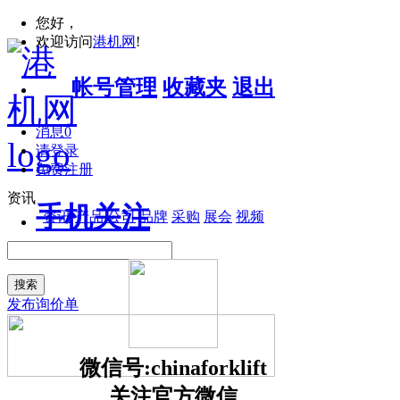
您好，
欢迎访问
港机网
!
帐号管理
收藏夹
退出
消息
0
请登录
免费注册
资讯
手机关注
资讯
产品
公司
品牌
采购
展会
视频
搜索
发布询价单
微信号:chinaforklift
关注官方微信