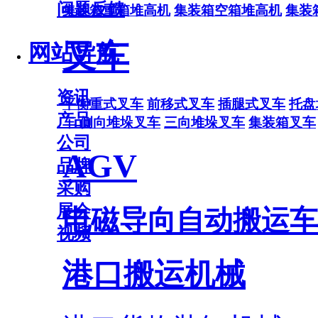
问题反馈
集装箱重箱堆高机
集装箱空箱堆高机
集装
叉车
网站导航
资讯
平衡重式叉车
前移式叉车
插腿式叉车
托盘
产品
车
侧向堆垛叉车
三向堆垛叉车
集装箱叉车
公司
AGV
品牌
采购
展会
电磁导向自动搬运车
视频
港口搬运机械