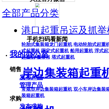
全部产品分类
港口起重吊运及抓举
手机扫码看新闻
轮胎式集装箱龙门起重机
电动轮胎式起重
式起重机
固定式起重机
船用起重机
浮式起
我的办公室
起重机
履带吊
塔式起重机
销售
岸边集装箱起重
发布产品
管理产品
常规型岸边集装箱起重机
双小车岸边集装
装箱起重机
求购
发布求购