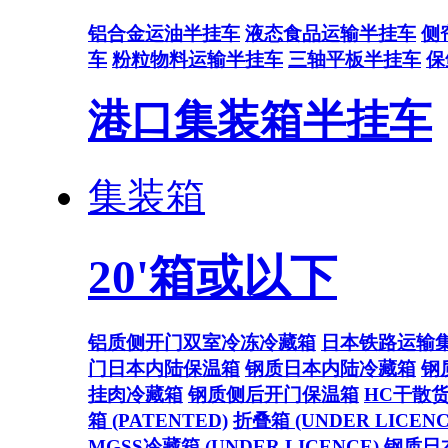
铝合金运油半挂车
液态食品运输半挂车
侧
车
粉粒物料运输半挂车
三轴平板半挂车
保
港口集装箱半挂车
集装箱
20'箱或以下
铝质侧开门双室冷冻冷藏箱
日本铁路运输
门日本内陆保温箱
钢质日本内陆冷藏箱
钢
挂肉冷藏箱
钢质侧后开门保温箱
HC干散
箱 (PATENTED)
折叠箱 (UNDER LICENC
MGSS冷藏箱 (UNDER LICENCE)
钢质日