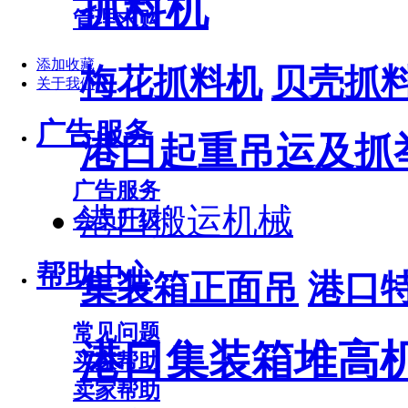
抓料机
管理求购
添加收藏
梅花抓料机
贝壳抓
关于我们
广告服务
港口起重吊运及抓
广告服务
港口搬运机械
会员升级
帮助中心
集装箱正面吊
港口
常见问题
港口集装箱堆高
买家帮助
卖家帮助