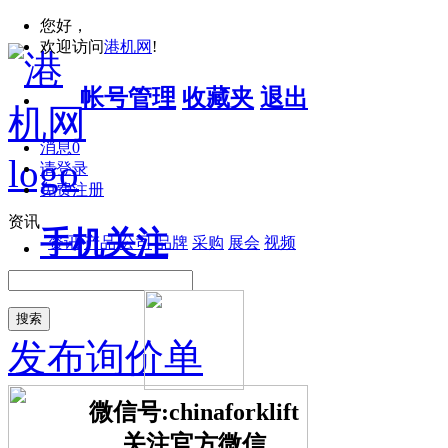
您好，
欢迎访问
港机网
!
帐号管理
收藏夹
退出
消息
0
请登录
免费注册
资讯
手机关注
资讯
产品
公司
品牌
采购
展会
视频
搜索
发布询价单
微信号:chinaforklift
关注官方微信