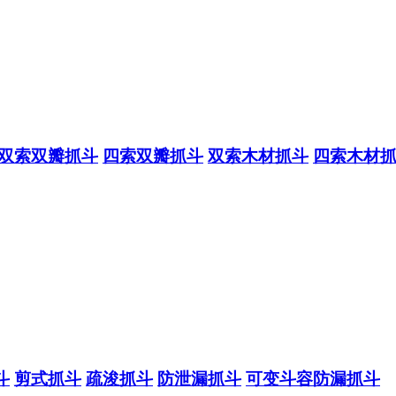
双索双瓣抓斗
四索双瓣抓斗
双索木材抓斗
四索木材
斗
剪式抓斗
疏浚抓斗
防泄漏抓斗
可变斗容防漏抓斗