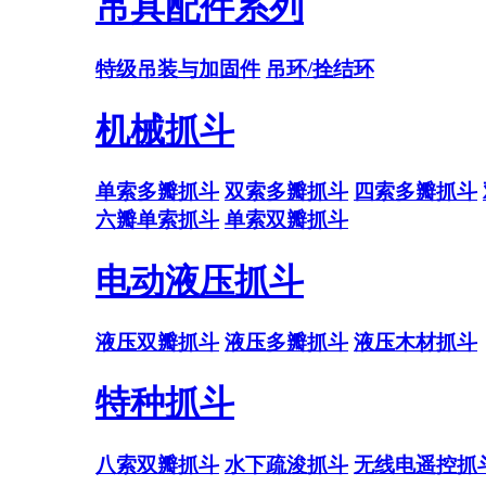
吊具配件系列
特级吊装与加固件
吊环/拴结环
机械抓斗
单索多瓣抓斗
双索多瓣抓斗
四索多瓣抓斗
六瓣单索抓斗
单索双瓣抓斗
电动液压抓斗
液压双瓣抓斗
液压多瓣抓斗
液压木材抓斗
特种抓斗
八索双瓣抓斗
水下疏浚抓斗
无线电遥控抓