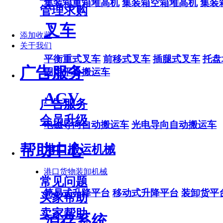
集装箱重箱堆高机
集装箱空箱堆高机
集装
管理求购
叉车
添加收藏
关于我们
平衡重式叉车
前移式叉车
插腿式叉车
托盘
广告服务
固定平台搬运车
AGV
广告服务
会员升级
电磁导向自动搬运车
光电导向自动搬运车
帮助中心
港口搬运机械
港口货物装卸机械
常见问题
简易式升降平台
移动式升降平台
装卸货平
买家帮助
卖家帮助
泊存系统