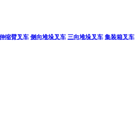
伸缩臂叉车
侧向堆垛叉车
三向堆垛叉车
集装箱叉车