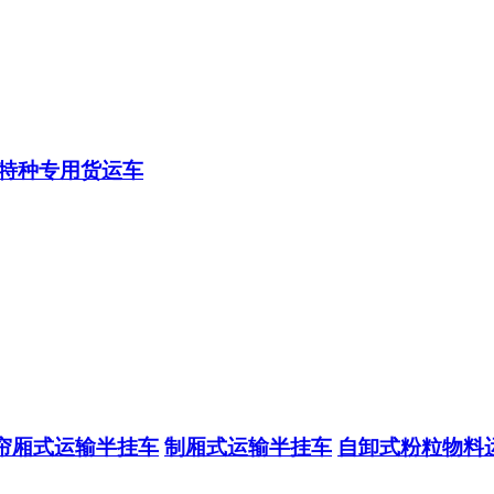
特种专用货运车
帘厢式运输半挂车
制厢式运输半挂车
自卸式粉粒物料