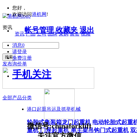
您好，
欢迎访问
港机网
!
资讯
帐号管理
收藏夹
退出
资讯
产品
公司
品牌
采购
展会
视频
消息
0
请登录
搜索
免费注册
发布询价单
手机关注
全部产品分类
港口起重吊运及抓举机械
轮胎式集装箱龙门起重机
电动轮胎式起重
微信号:chinaforklift
重机
门座起重机
单主梁吊钩门式起重机
双
关注官方微信