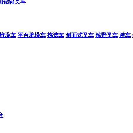
箱钻箱叉车
堆垛车
平台堆垛车
拣选车
侧面式叉车
越野叉车
跨车
台