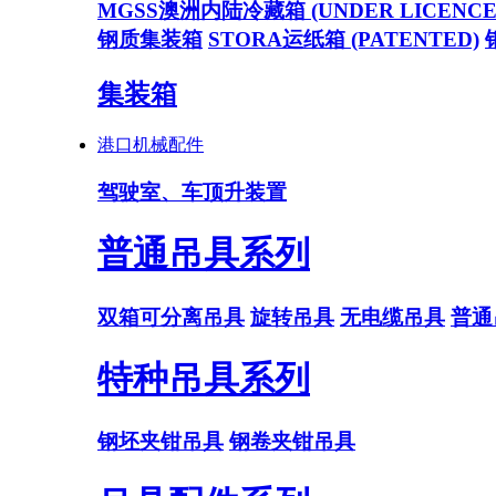
MGSS澳洲内陆冷藏箱 (UNDER LICENCE
钢质集装箱
STORA运纸箱 (PATENTED)
集装箱
港口机械配件
驾驶室、车顶升装置
普通吊具系列
双箱可分离吊具
旋转吊具
无电缆吊具
普通
特种吊具系列
钢坯夹钳吊具
钢卷夹钳吊具