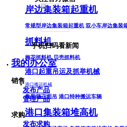
岸边集装箱起重机
常规型岸边集装箱起重机
双小车岸边集装
抓料机
手机扫码看新闻
梅花抓料机
贝壳抓料机
我的办公室
港口起重吊运及抓举机械
销售
港口搬运机械
发布产品
集装箱正面吊
港口特种搬运车辆
管理产品
港口集装箱堆高机
求购
发布求购