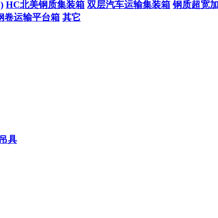
)
HC北美钢质集装箱
双层汽车运输集装箱
钢质超宽
钢卷运输平台箱
其它
吊具