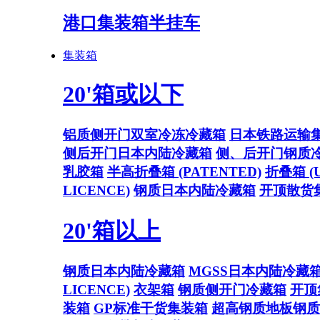
港口集装箱半挂车
集装箱
20'箱或以下
铝质侧开门双室冷冻冷藏箱
日本铁路运输
侧后开门日本内陆冷藏箱
侧、后开门钢质
乳胶箱
半高折叠箱 (PATENTED)
折叠箱 (U
LICENCE)
钢质日本内陆冷藏箱
开顶散货
20'箱以上
钢质日本内陆冷藏箱
MGSS日本内陆冷藏
LICENCE)
衣架箱
钢质侧开门冷藏箱
开顶
装箱
GP标准干货集装箱
超高钢质地板钢质