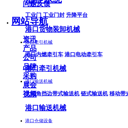
问题反馈
工业门
工业门封
升降平台
网站导航
港口货物装卸机械
资讯
港口牵引机械
产品
港口内燃牵引车
港口电动牵引车
公司
品牌
港口牵引机械
采购
港口输送机械
展会
视频
大倾角挡边带式输送机
链式输送机
移动带
港口输送机械
港口仓储设备