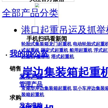
全部产品分类
港口起重吊运及抓举
手机扫码看新闻
轮胎式集装箱龙门起重机
电动轮胎式起重
式起重机
固定式起重机
船用起重机
浮式起
我的办公室
起重机
履带吊
塔式起重机
销售
岸边集装箱起重
发布产品
管理产品
常规型岸边集装箱起重机
双小车岸边集装
装箱起重机
求购
发布求购