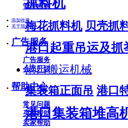
抓料机
管理求购
添加收藏
梅花抓料机
贝壳抓
关于我们
广告服务
港口起重吊运及抓
广告服务
港口搬运机械
会员升级
帮助中心
集装箱正面吊
港口
常见问题
港口集装箱堆高
买家帮助
卖家帮助