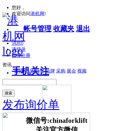
您好，
欢迎访问
港机网
!
帐号管理
收藏夹
退出
消息
0
请登录
免费注册
资讯
手机关注
资讯
产品
公司
品牌
采购
展会
视频
搜索
发布询价单
微信号:chinaforklift
关注官方微信