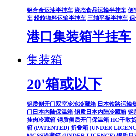
铝合金运油半挂车
液态食品运输半挂车
侧
车
粉粒物料运输半挂车
三轴平板半挂车
保
港口集装箱半挂车
集装箱
20'箱或以下
铝质侧开门双室冷冻冷藏箱
日本铁路运输
门日本内陆保温箱
钢质日本内陆冷藏箱
钢
挂肉冷藏箱
钢质侧后开门保温箱
HC干散
箱 (PATENTED)
折叠箱 (UNDER LICENC
MGSS冷藏箱 (UNDER LICENCE)
钢质日