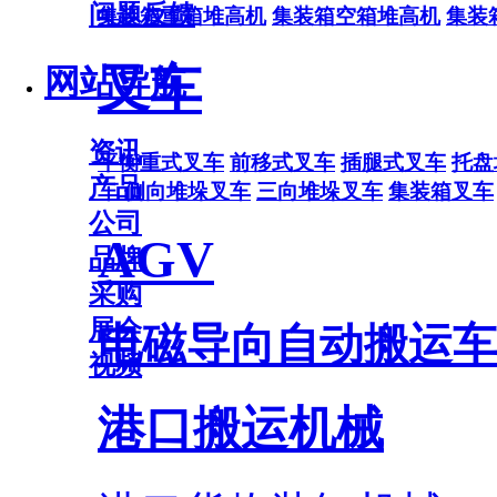
问题反馈
集装箱重箱堆高机
集装箱空箱堆高机
集装
叉车
网站导航
资讯
平衡重式叉车
前移式叉车
插腿式叉车
托盘
产品
车
侧向堆垛叉车
三向堆垛叉车
集装箱叉车
公司
AGV
品牌
采购
展会
电磁导向自动搬运车
视频
港口搬运机械