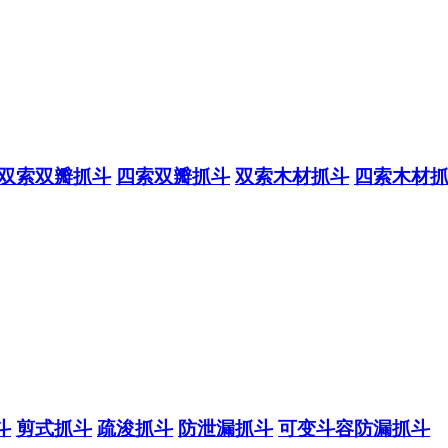
双索双瓣抓斗
四索双瓣抓斗
双索木材抓斗
四索木材
斗
剪式抓斗
疏浚抓斗
防泄漏抓斗
可变斗容防漏抓斗