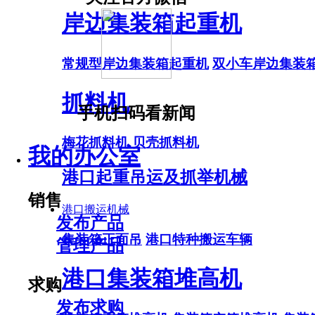
岸边集装箱起重机
常规型岸边集装箱起重机
双小车岸边集装
抓料机
手机扫码看新闻
梅花抓料机
贝壳抓料机
我的办公室
港口起重吊运及抓举机械
销售
港口搬运机械
发布产品
集装箱正面吊
港口特种搬运车辆
管理产品
港口集装箱堆高机
求购
发布求购