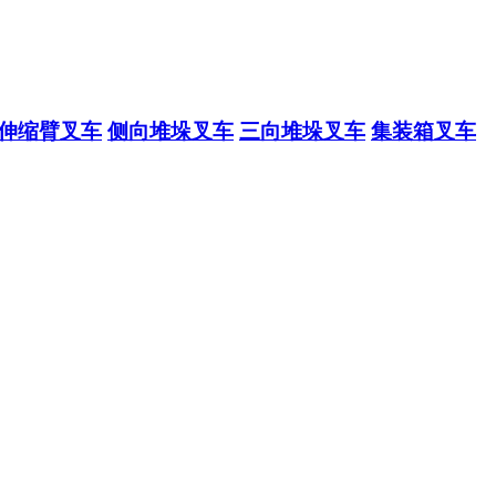
伸缩臂叉车
侧向堆垛叉车
三向堆垛叉车
集装箱叉车