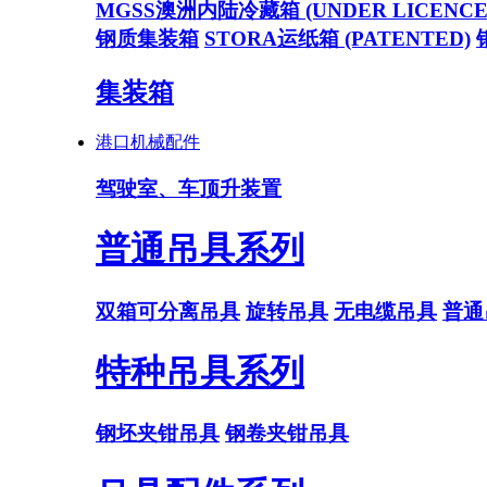
MGSS澳洲内陆冷藏箱 (UNDER LICENCE
钢质集装箱
STORA运纸箱 (PATENTED)
集装箱
港口机械配件
驾驶室、车顶升装置
普通吊具系列
双箱可分离吊具
旋转吊具
无电缆吊具
普通
特种吊具系列
钢坯夹钳吊具
钢卷夹钳吊具