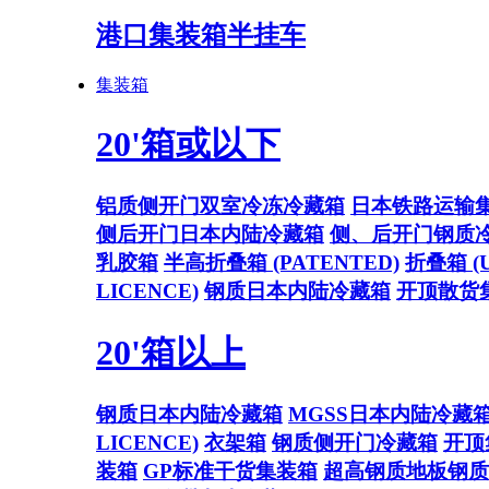
港口集装箱半挂车
集装箱
20'箱或以下
铝质侧开门双室冷冻冷藏箱
日本铁路运输
侧后开门日本内陆冷藏箱
侧、后开门钢质
乳胶箱
半高折叠箱 (PATENTED)
折叠箱 (U
LICENCE)
钢质日本内陆冷藏箱
开顶散货
20'箱以上
钢质日本内陆冷藏箱
MGSS日本内陆冷藏
LICENCE)
衣架箱
钢质侧开门冷藏箱
开顶
装箱
GP标准干货集装箱
超高钢质地板钢质