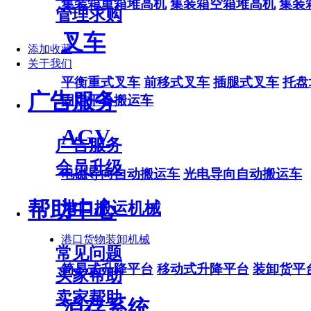
集装箱重箱堆高机
集装箱空箱堆高机
集装
管理求购
叉车
添加收藏
关于我们
平衡重式叉车
前移式叉车
插腿式叉车
托盘
广告服务
固定平台搬运车
AGV
广告服务
会员升级
电磁导向自动搬运车
光电导向自动搬运车
帮助中心
港口搬运机械
港口货物装卸机械
常见问题
简易式升降平台
移动式升降平台
装卸货平
买家帮助
卖家帮助
泊存系统