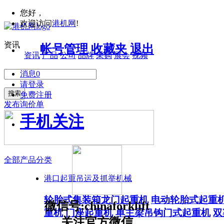
您好，
欢迎访问
港机网
!
资讯
帐号管理
收藏夹
退出
资讯
产品
公司
品牌
采购
展会
视频
消息
0
请登录
搜索
免费注册
发布询价单
手机关注
全部产品分类
港口起重吊运及抓举机械
轮胎式集装箱龙门起重机
电动轮胎式起重
微信号:chinaforklift
重机
门座起重机
单主梁吊钩门式起重机
双
关注官方微信