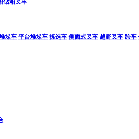
箱钻箱叉车
堆垛车
平台堆垛车
拣选车
侧面式叉车
越野叉车
跨车
台