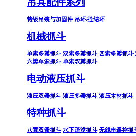
吊具配件系列
特级吊装与加固件
吊环/拴结环
机械抓斗
单索多瓣抓斗
双索多瓣抓斗
四索多瓣抓斗
六瓣单索抓斗
单索双瓣抓斗
电动液压抓斗
液压双瓣抓斗
液压多瓣抓斗
液压木材抓斗
特种抓斗
八索双瓣抓斗
水下疏浚抓斗
无线电遥控抓