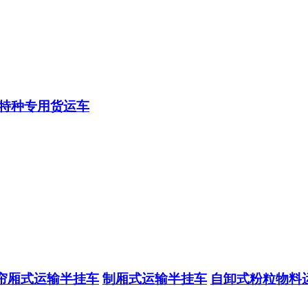
特种专用货运车
帘厢式运输半挂车
制厢式运输半挂车
自卸式粉粒物料