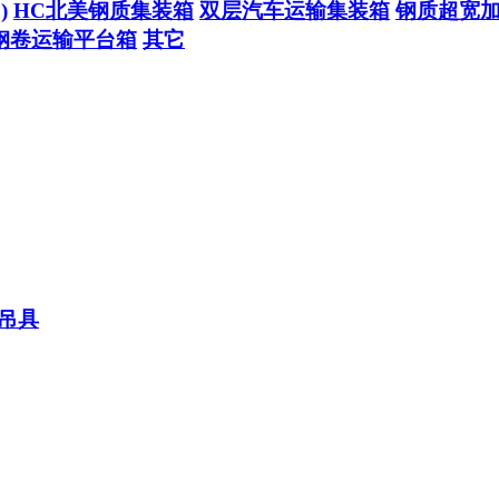
)
HC北美钢质集装箱
双层汽车运输集装箱
钢质超宽
钢卷运输平台箱
其它
吊具