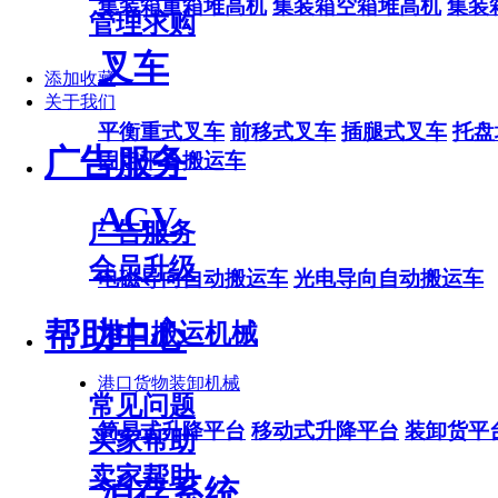
集装箱重箱堆高机
集装箱空箱堆高机
集装
管理求购
叉车
添加收藏
关于我们
平衡重式叉车
前移式叉车
插腿式叉车
托盘
广告服务
固定平台搬运车
AGV
广告服务
会员升级
电磁导向自动搬运车
光电导向自动搬运车
帮助中心
港口搬运机械
港口货物装卸机械
常见问题
简易式升降平台
移动式升降平台
装卸货平
买家帮助
卖家帮助
泊存系统