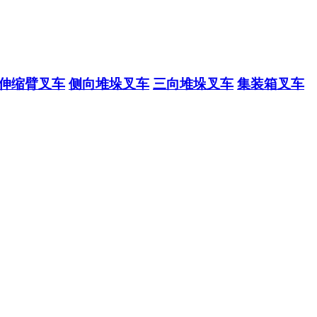
伸缩臂叉车
侧向堆垛叉车
三向堆垛叉车
集装箱叉车