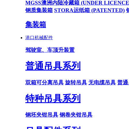
MGSS澳洲内陆冷藏箱 (UNDER LICENCE
钢质集装箱
STORA运纸箱 (PATENTED)
集装箱
港口机械配件
驾驶室、车顶升装置
普通吊具系列
双箱可分离吊具
旋转吊具
无电缆吊具
普通
特种吊具系列
钢坯夹钳吊具
钢卷夹钳吊具