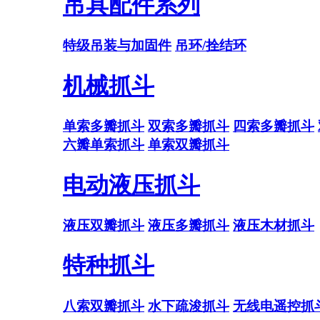
吊具配件系列
特级吊装与加固件
吊环/拴结环
机械抓斗
单索多瓣抓斗
双索多瓣抓斗
四索多瓣抓斗
六瓣单索抓斗
单索双瓣抓斗
电动液压抓斗
液压双瓣抓斗
液压多瓣抓斗
液压木材抓斗
特种抓斗
八索双瓣抓斗
水下疏浚抓斗
无线电遥控抓