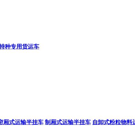
特种专用货运车
帘厢式运输半挂车
制厢式运输半挂车
自卸式粉粒物料