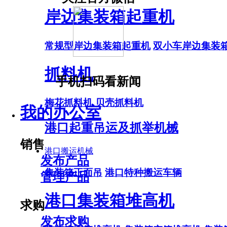
岸边集装箱起重机
常规型岸边集装箱起重机
双小车岸边集装
抓料机
手机扫码看新闻
梅花抓料机
贝壳抓料机
我的办公室
港口起重吊运及抓举机械
销售
港口搬运机械
发布产品
集装箱正面吊
港口特种搬运车辆
管理产品
港口集装箱堆高机
求购
发布求购