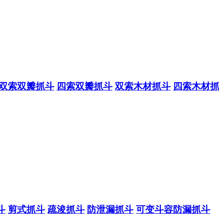
双索双瓣抓斗
四索双瓣抓斗
双索木材抓斗
四索木材
斗
剪式抓斗
疏浚抓斗
防泄漏抓斗
可变斗容防漏抓斗