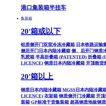
港口集装箱半挂车
集装箱
20'箱或以下
铝质侧开门双室冷冻冷藏箱
日本铁路运输
侧后开门日本内陆冷藏箱
侧、后开门钢质
乳胶箱
半高折叠箱 (PATENTED)
折叠箱 (U
LICENCE)
钢质日本内陆冷藏箱
开顶散货
20'箱以上
钢质日本内陆冷藏箱
MGSS日本内陆冷藏
LICENCE)
衣架箱
钢质侧开门冷藏箱
开顶
装箱
GP标准干货集装箱
超高钢质地板钢质