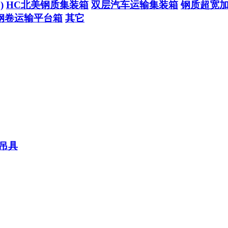
)
HC北美钢质集装箱
双层汽车运输集装箱
钢质超宽
钢卷运输平台箱
其它
吊具