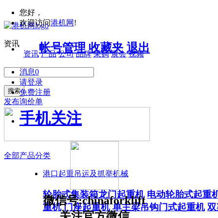
您好，
欢迎访问
港机网
!
资讯
帐号管理
收藏夹
退出
资讯
产品
公司
品牌
采购
展会
视频
消息
0
请登录
搜索
免费注册
发布询价单
手机关注
全部产品分类
港口起重吊运及抓举机械
轮胎式集装箱龙门起重机
电动轮胎式起重
微信号:chinaforklift
重机
门座起重机
单主梁吊钩门式起重机
双
关注官方微信