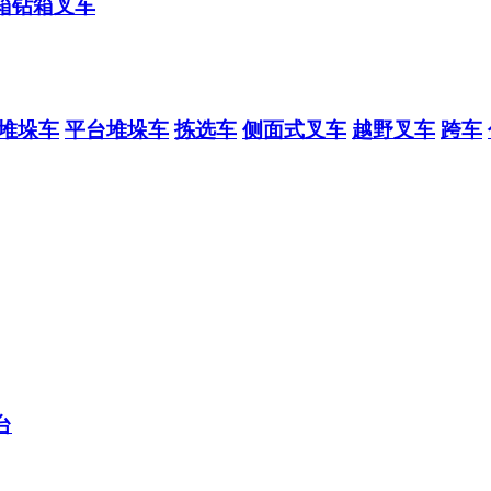
箱钻箱叉车
堆垛车
平台堆垛车
拣选车
侧面式叉车
越野叉车
跨车
台