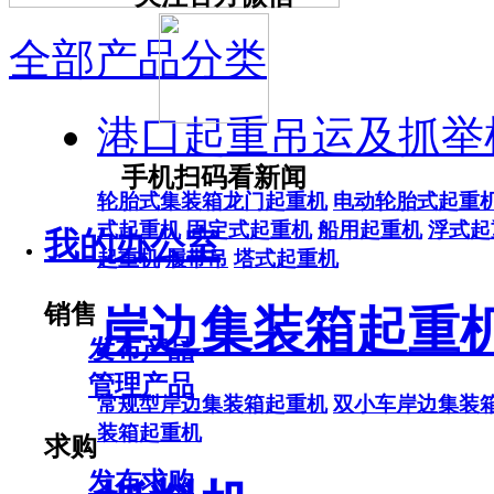
全部产品分类
港口起重吊运及抓举
手机扫码看新闻
轮胎式集装箱龙门起重机
电动轮胎式起重
式起重机
固定式起重机
船用起重机
浮式起
我的办公室
起重机
履带吊
塔式起重机
销售
岸边集装箱起重
发布产品
管理产品
常规型岸边集装箱起重机
双小车岸边集装
装箱起重机
求购
发布求购