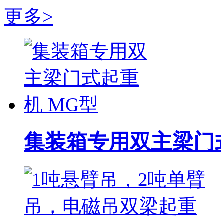
RTG轮胎式龙门起重机
更多>
中联重科集装箱正面吊运机 ZLJCRS45-5型集装箱正面吊
岸边集装箱起重机
上海鼎盛桥式抓斗卸船机
无锡新川:电动轮胎式起重机
安徽合力H2000系列CPCD70-W3型7吨柴油叉车 CPCD70-
超低移动电动升降平台车
集装箱专用双主梁门
德国(MAFO)集装箱堆高机
意大利faraone12.1米单桅杆升降平台
河南封丘液压升降平台
丰田2.5吨内燃柴油牵引车 02-2TD25