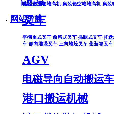
问题反馈
集装箱重箱堆高机
集装箱空箱堆高机
集装
叉车
网站导航
平衡重式叉车
前移式叉车
插腿式叉车
托盘
车
侧向堆垛叉车
三向堆垛叉车
集装箱叉车
AGV
电磁导向自动搬运车
港口搬运机械