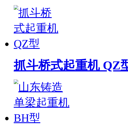
抓斗桥式起重机 QZ