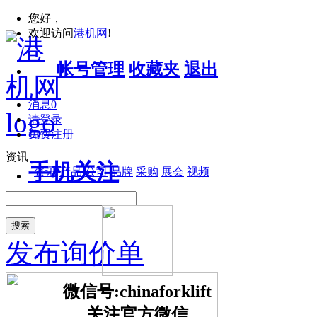
您好，
欢迎访问
港机网
!
帐号管理
收藏夹
退出
消息
0
请登录
免费注册
资讯
手机关注
资讯
产品
公司
品牌
采购
展会
视频
搜索
发布询价单
微信号:chinaforklift
关注官方微信