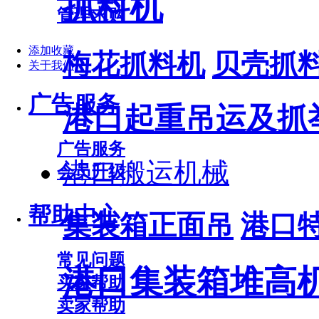
抓料机
管理求购
添加收藏
梅花抓料机
贝壳抓
关于我们
广告服务
港口起重吊运及抓
广告服务
港口搬运机械
会员升级
帮助中心
集装箱正面吊
港口
常见问题
港口集装箱堆高
买家帮助
卖家帮助