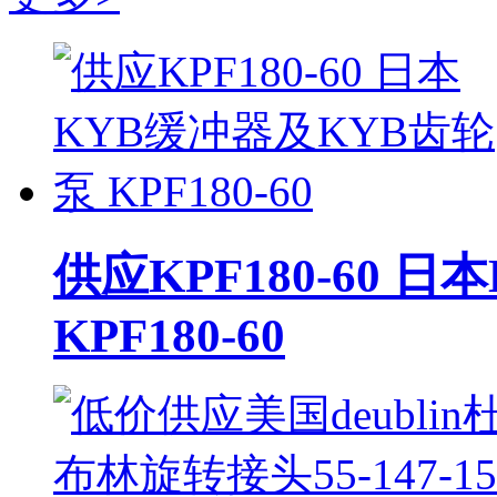
中联重科集装箱正面吊运机 ZLJCRS45-5型集装箱正面吊
岸边集装箱起重机
上海鼎盛桥式抓斗卸船机
无锡新川:电动轮胎式起重机
安徽合力H2000系列CPCD70-W3型7吨柴油叉车 CPCD70-
超低移动电动升降平台车
供应KPF180-60 
德国(MAFO)集装箱堆高机
KPF180-60
意大利faraone12.1米单桅杆升降平台
河南封丘液压升降平台
丰田2.5吨内燃柴油牵引车 02-2TD25
东莞市中原电瓶车式液压升降平台