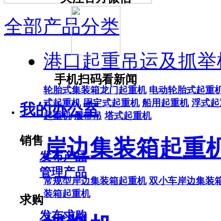
全部产品分类
港口起重吊运及抓举
手机扫码看新闻
轮胎式集装箱龙门起重机
电动轮胎式起重
式起重机
固定式起重机
船用起重机
浮式起
我的办公室
起重机
履带吊
塔式起重机
销售
岸边集装箱起重
发布产品
管理产品
常规型岸边集装箱起重机
双小车岸边集装
装箱起重机
求购
发布求购