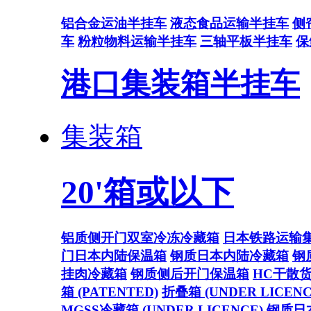
铝合金运油半挂车
液态食品运输半挂车
侧
车
粉粒物料运输半挂车
三轴平板半挂车
保
港口集装箱半挂车
集装箱
20'箱或以下
铝质侧开门双室冷冻冷藏箱
日本铁路运输
门日本内陆保温箱
钢质日本内陆冷藏箱
钢
挂肉冷藏箱
钢质侧后开门保温箱
HC干散
箱 (PATENTED)
折叠箱 (UNDER LICENC
MGSS冷藏箱 (UNDER LICENCE)
钢质日