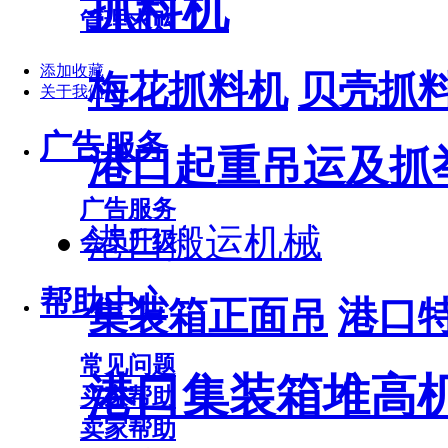
抓料机
管理求购
添加收藏
梅花抓料机
贝壳抓
关于我们
广告服务
港口起重吊运及抓
广告服务
港口搬运机械
会员升级
帮助中心
集装箱正面吊
港口
常见问题
港口集装箱堆高
买家帮助
卖家帮助