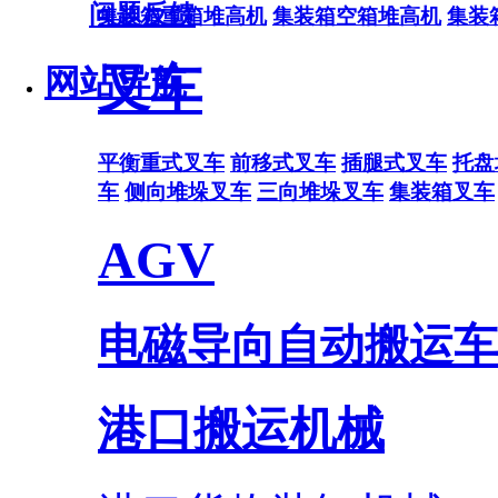
问题反馈
集装箱重箱堆高机
集装箱空箱堆高机
集装
叉车
网站导航
平衡重式叉车
前移式叉车
插腿式叉车
托盘
车
侧向堆垛叉车
三向堆垛叉车
集装箱叉车
AGV
电磁导向自动搬运车
港口搬运机械