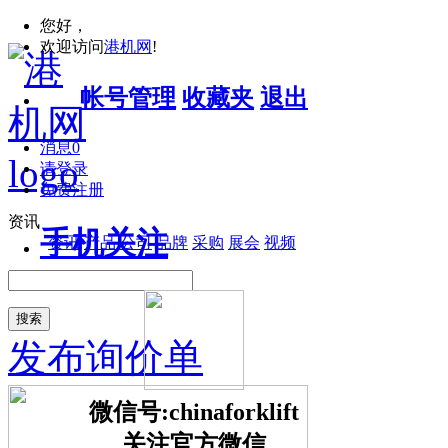
您好，
欢迎访问
港机网
!
帐号管理
收藏夹
退出
消息
0
请登录
免费注册
资讯
手机关注
资讯
产品
公司
品牌
采购
展会
视频
搜索
发布询价单
微信号:chinaforklift
关注官方微信