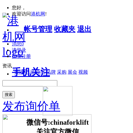
您好，
欢迎访问
港机网
!
帐号管理
收藏夹
退出
消息
0
请登录
免费注册
资讯
手机关注
资讯
产品
公司
品牌
采购
展会
视频
搜索
发布询价单
微信号:chinaforklift
关注官方微信