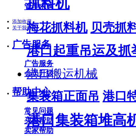
抓料机
管理求购
添加收藏
梅花抓料机
贝壳抓
关于我们
广告服务
港口起重吊运及抓
广告服务
港口搬运机械
会员升级
帮助中心
集装箱正面吊
港口
常见问题
港口集装箱堆高
买家帮助
卖家帮助