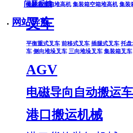
问题反馈
集装箱重箱堆高机
集装箱空箱堆高机
集装
叉车
网站导航
平衡重式叉车
前移式叉车
插腿式叉车
托盘
车
侧向堆垛叉车
三向堆垛叉车
集装箱叉车
AGV
电磁导向自动搬运车
港口搬运机械