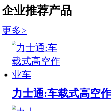
正面吊 SRSC45H
企业推荐产品
龙工:LG260EC8集装箱堆高机 LG260EC8
RTG轮胎式龙门起重机
更多>
中联重科集装箱正面吊运机 ZLJCRS45-5型集装箱正面吊
岸边集装箱起重机
上海鼎盛桥式抓斗卸船机
无锡新川:电动轮胎式起重机
安徽合力H2000系列CPCD70-W3型7吨柴油叉车 CPCD70-
超低移动电动升降平台车
力士通:车载式高空
德国(MAFO)集装箱堆高机
意大利faraone12.1米单桅杆升降平台