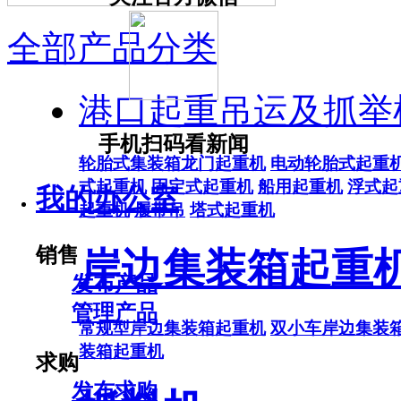
全部产品分类
港口起重吊运及抓举
手机扫码看新闻
轮胎式集装箱龙门起重机
电动轮胎式起重
式起重机
固定式起重机
船用起重机
浮式起
我的办公室
起重机
履带吊
塔式起重机
销售
岸边集装箱起重
发布产品
管理产品
常规型岸边集装箱起重机
双小车岸边集装
装箱起重机
求购
发布求购