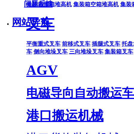
问题反馈
集装箱重箱堆高机
集装箱空箱堆高机
集装
叉车
网站导航
平衡重式叉车
前移式叉车
插腿式叉车
托盘
车
侧向堆垛叉车
三向堆垛叉车
集装箱叉车
AGV
电磁导向自动搬运车
港口搬运机械