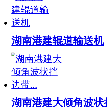
上海鼎盛桥式抓斗卸船机
无锡新川:电动轮胎式起重机
安徽合力H2000系列CPCD70-W3型7吨柴油叉车 CPCD70-
超低移动电动升降平台车
湖南港建辊道输送机
德国(MAFO)集装箱堆高机
意大利faraone12.1米单桅杆升降平台
河南封丘液压升降平台
丰田2.5吨内燃柴油牵引车 02-2TD25
东莞市中原电瓶车式液压升降平台
湖南港建大倾角波状挡