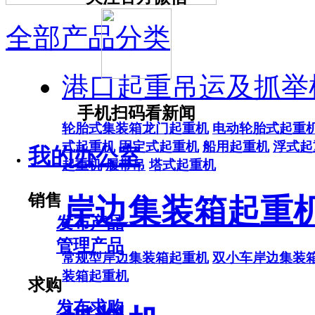
全部产品分类
港口起重吊运及抓举
手机扫码看新闻
轮胎式集装箱龙门起重机
电动轮胎式起重
式起重机
固定式起重机
船用起重机
浮式起
我的办公室
起重机
履带吊
塔式起重机
销售
岸边集装箱起重
发布产品
管理产品
常规型岸边集装箱起重机
双小车岸边集装
装箱起重机
求购
发布求购