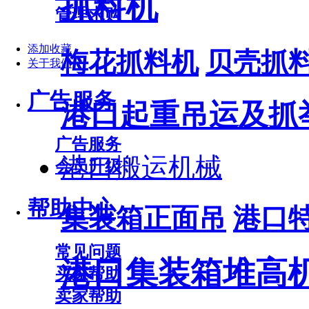
抓料机
管理求购
添加收藏
梅花抓料机
贝壳抓
关于我们
广告服务
港口起重吊运及抓
广告服务
港口搬运机械
会员升级
帮助中心
集装箱正面吊
港口
常见问题
港口集装箱堆高
买家帮助
卖家帮助