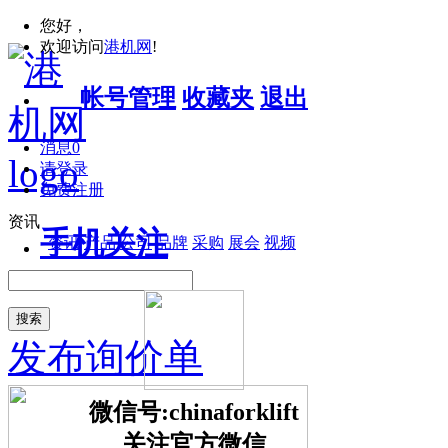
您好，
欢迎访问
港机网
!
帐号管理
收藏夹
退出
消息
0
请登录
免费注册
资讯
手机关注
资讯
产品
公司
品牌
采购
展会
视频
搜索
发布询价单
微信号:chinaforklift
关注官方微信