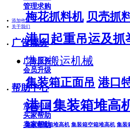
管理求购
梅花抓料机
贝壳抓
添加收藏
关于我们
港口起重吊运及抓
广告服务
港口搬运机械
广告服务
会员升级
集装箱正面吊
港口
帮助中心
港口集装箱堆高
常见问题
买家帮助
卖家帮助
集装箱重箱堆高机
集装箱空箱堆高机
集装