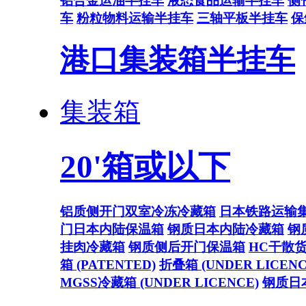
铝合金运油半挂车
液态食品运输半挂车
侧
车
粉粒物料运输半挂车
三轴平板半挂车
保
港口集装箱半挂车
集装箱
20'箱或以下
铝质侧开门双室冷冻冷藏箱
日本铁路运输
门日本内陆保温箱
钢质日本内陆冷藏箱
钢
挂肉冷藏箱
钢质侧后开门保温箱
HC干散
箱 (PATENTED)
折叠箱 (UNDER LICENC
MGSS冷藏箱 (UNDER LICENCE)
钢质日