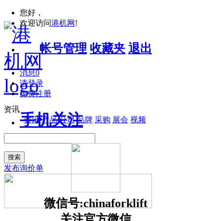
您好，
欢迎访问
港机网
!
帐号管理
收藏夹
退出
消息
0
请登录
免费注册
资讯
手机关注
资讯
产品
公司
品牌
采购
展会
视频
搜索
发布询价单
微信号:chinaforklift
关注官方微信