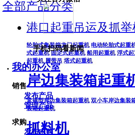
全部产品分类
港口起重吊运及抓举
轮胎式集装箱龙门起重机
电动轮胎式起重
手机扫码看新闻
式起重机
固定式起重机
船用起重机
浮式起
起重机
履带吊
塔式起重机
我的办公室
岸边集装箱起重
销售
发布产品
常规型岸边集装箱起重机
双小车岸边集装
管理产品
装箱起重机
求购
抓料机
发布求购