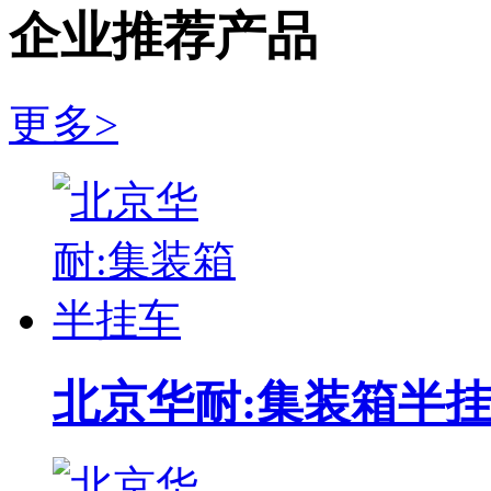
正面吊 SRSC45H
企业推荐产品
龙工:LG260EC8集装箱堆高机 LG260EC8
RTG轮胎式龙门起重机
更多>
中联重科集装箱正面吊运机 ZLJCRS45-5型集装箱正面吊
岸边集装箱起重机
上海鼎盛桥式抓斗卸船机
无锡新川:电动轮胎式起重机
安徽合力H2000系列CPCD70-W3型7吨柴油叉车 CPCD70-
超低移动电动升降平台车
北京华耐:集装箱半
德国(MAFO)集装箱堆高机
意大利faraone12.1米单桅杆升降平台