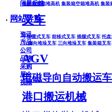
问题反馈
集装箱重箱堆高机
集装箱空箱堆高机
集装
叉车
网站导航
资讯
平衡重式叉车
前移式叉车
插腿式叉车
托盘
产品
车
侧向堆垛叉车
三向堆垛叉车
集装箱叉车
公司
AGV
品牌
采购
展会
电磁导向自动搬运车
视频
港口搬运机械