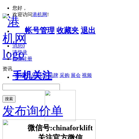
您好，
欢迎访问
港机网
!
帐号管理
收藏夹
退出
消息
0
请登录
免费注册
资讯
手机关注
资讯
产品
公司
品牌
采购
展会
视频
搜索
发布询价单
微信号:chinaforklift
关注官方微信