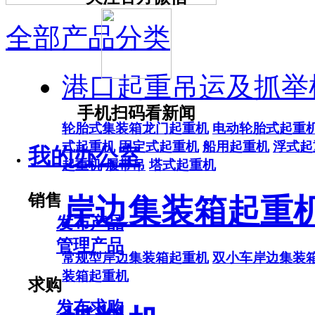
全部产品分类
港口起重吊运及抓举
手机扫码看新闻
轮胎式集装箱龙门起重机
电动轮胎式起重
式起重机
固定式起重机
船用起重机
浮式起
我的办公室
起重机
履带吊
塔式起重机
销售
岸边集装箱起重
发布产品
管理产品
常规型岸边集装箱起重机
双小车岸边集装
装箱起重机
求购
发布求购