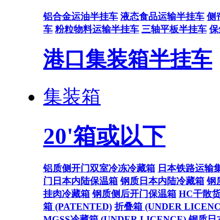
铝合金运油半挂车
液态食品运输半挂车
侧
车
粉粒物料运输半挂车
三轴平板半挂车
保
港口集装箱半挂车
集装箱
20'箱或以下
铝质侧开门双室冷冻冷藏箱
日本铁路运输
门日本内陆保温箱
钢质日本内陆冷藏箱
钢
挂肉冷藏箱
钢质侧后开门保温箱
HC干散
箱 (PATENTED)
折叠箱 (UNDER LICENC
MGSS冷藏箱 (UNDER LICENCE)
钢质日