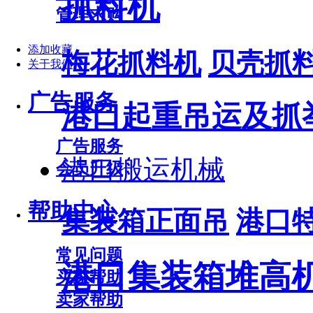
抓料机
管理求购
添加收藏
梅花抓料机
贝壳抓
关于我们
广告服务
港口起重吊运及抓
广告服务
港口搬运机械
会员升级
帮助中心
集装箱正面吊
港口
常见问题
港口集装箱堆高
买家帮助
卖家帮助