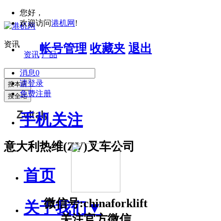
您好，
欢迎访问
港机网
!
资讯
帐号管理
收藏夹
退出
资讯
产品
消息
0
请登录
搜本店
免费注册
搜全站
手机关注
意大利热维(ZV)叉车公司
首页
微信号:chinaforklift
关于我们
▼
关注官方微信