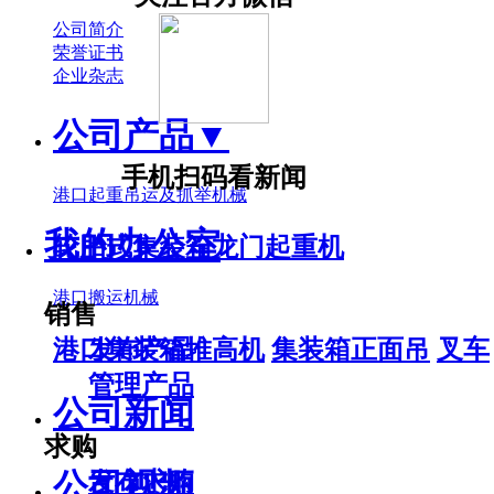
公司简介
荣誉证书
企业杂志
公司产品
▼
手机扫码看新闻
港口起重吊运及抓举机械
我的办公室
轮胎式集装箱龙门起重机
港口搬运机械
销售
港口集装箱堆高机
集装箱正面吊
叉车
发布产品
管理产品
公司新闻
求购
公司视频
发布求购