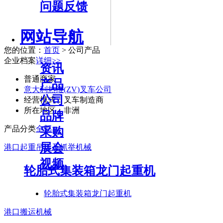
问题反馈
网站导航
您的位置：
首页
> 公司产品
企业档案
详细>>
资讯
普通商家
产品
意大利热维(ZV)叉车公司
公司
经营模式：
叉车制造商
所在地区：
非洲
品牌
产品分类
全部>>
采购
展会
港口起重吊运及抓举机械
视频
轮胎式集装箱龙门起重机
轮胎式集装箱龙门起重机
港口搬运机械