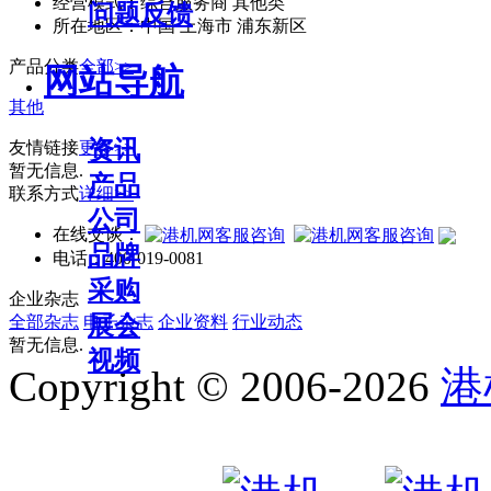
经营模式：
综合服务商 其他类
问题反馈
所在地区：
中国 上海市 浦东新区
产品分类
全部>>
网站导航
其他
资讯
友情链接
更多>>
暂无信息.
产品
联系方式
详细>>
公司
在线交谈：
品牌
电话：
400-019-0081
采购
企业杂志
展会
全部杂志
电子杂志
企业资料
行业动态
暂无信息.
视频
Copyright © 2006-2026
港