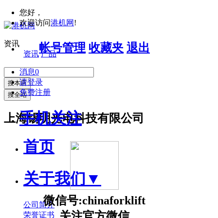
您好，
欢迎访问
港机网
!
资讯
帐号管理
收藏夹
退出
资讯
产品
消息
0
请登录
搜本店
免费注册
搜全站
手机关注
上海锡明光电科技有限公司
首页
关于我们
▼
微信号:chinaforklift
公司简介
关注官方微信
荣誉证书