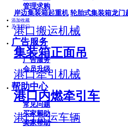
管理求购
岸边集装箱起重机
轮胎式集装箱龙门
添加收藏
关于我们
港口搬运机械
广告服务
集装箱正面吊
广告服务
会员升级
港口牵引机械
帮助中心
港口内燃牵引车
常见问题
买家帮助
港口货运车辆
卖家帮助