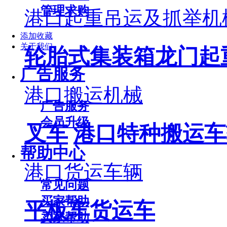
管理求购
港口起重吊运及抓举机
添加收藏
关于我们
轮胎式集装箱龙门起
广告服务
港口搬运机械
广告服务
会员升级
叉车
港口特种搬运车
帮助中心
港口货运车辆
常见问题
买家帮助
平板车货运车
卖家帮助