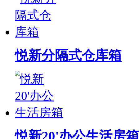
悦新分隔式仓库箱
悦新20'办公生活房箱