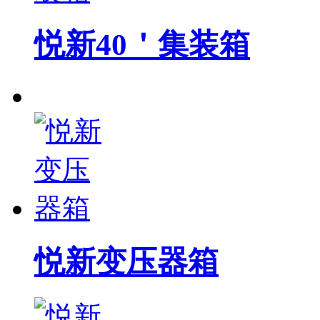
悦新40＇集装箱
悦新变压器箱