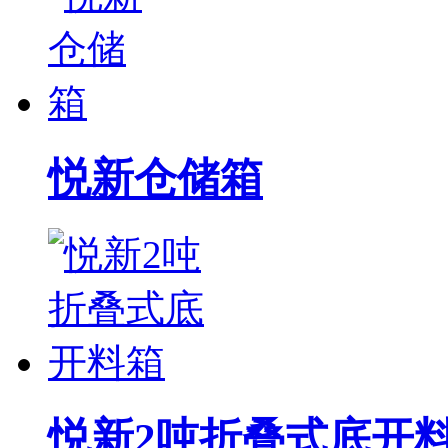
悦新仓储箱
悦新2吨折叠式底开