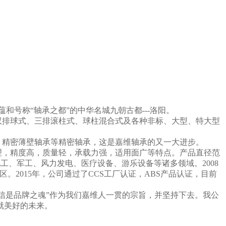
和号称“轴承之都”的中华名城九朝古都---洛阳。
双排球式、三排滚柱式、球柱混合式及各种非标、大型、特大型
、精密薄壁轴承等精密轴承，这是嘉维轴承的又一大进步。
，精度高，质量轻，承载力强，适用面广等特点。产品直径范
油、化工、军工、风力发电、医疗设备、游乐设备等诸多领域。2008
区。2015年，公司通过了CCS工厂认证，ABS产品认证，目前
诚信是品牌之魂”作为我们嘉维人一贯的宗旨，并坚持下去。我公
就美好的未来。