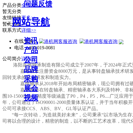
问题反馈
产品分类
全部>>
暂无分类
友情链接
更多>>
网站导航
暂无信息.
联系方式
详细>>
资讯
在线交谈：
电话：
400-019-0081
产品
公司
公司简介
详细>>
洛阳嘉维轴承制造有限公司成立于2007年，于2024年
品牌
嘉维轴承注册资金8000万元，是从事转盘轴承技术研
采购
回转支承的综合研发和制造实力。
嘉维轴承从2018年开始布局精密轴承，现公司拥有过
展会
嘉维轴承在转盘轴承、精密轴承各大系列及特种、非标
围10-15000mm，精度等级涵盖了P0，P4，P5，P6.
视频
年，公司通过了ISO90001-2000质量体系认证，并于当年
公司可承接CCS、ABS、BV、GL等认证产品。
“每一次转动，为造就美好未来”，公司秉承“以市场为生
司将以合理的设计，精密的制造，以不断的工艺术改革，现代