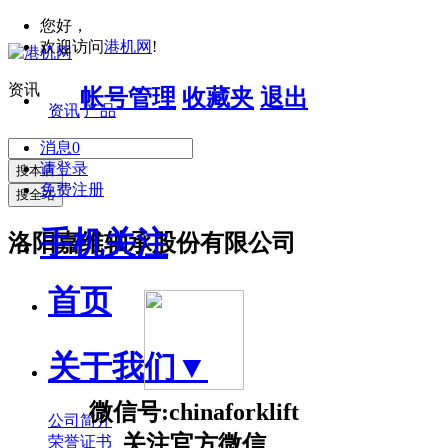
您好，
欢迎访问
港机网
!
资讯
帐号管理
收藏夹
退出
资讯
产品
消息
0
请登录
搜本店
免费注册
搜全站
手机关注
洛阳嘉维轴承股份有限公司
首页
关于我们
▼
微信号:chinaforklift
公司简介
关注官方微信
荣誉证书