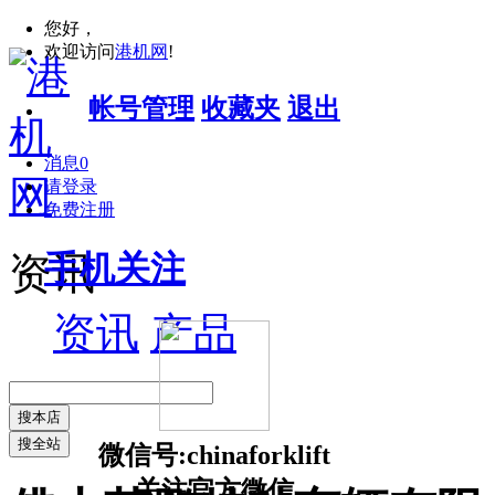
您好，
欢迎访问
港机网
!
帐号管理
收藏夹
退出
消息
0
请登录
免费注册
手机关注
资讯
资讯
产品
搜本店
搜全站
微信号:chinaforklift
关注官方微信